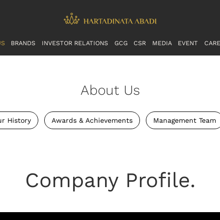
US
BRANDS
INVESTOR RELATIONS
GCG
CSR
MEDIA
EVENT
CAR
About Us
r History
Awards & Achievements
Management Team
Company Profile.