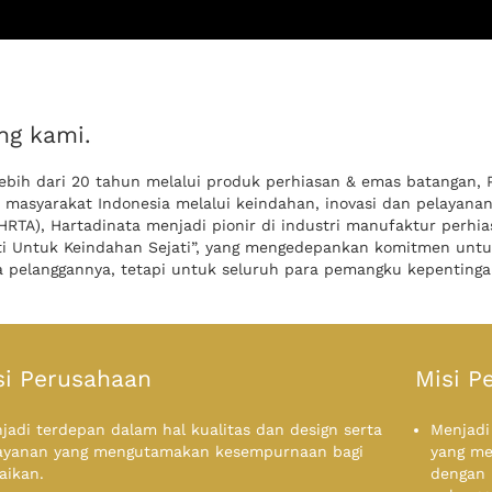
ng kami.
ebih dari 20 tahun melalui produk perhiasan & emas batangan, P
 masyarakat Indonesia melalui keindahan, inovasi dan pelayana
HRTA), Hartadinata menjadi pionir di industri manufaktur perhia
ti Untuk Keindahan Sejati”, yang mengedepankan komitmen untu
a pelanggannya, tetapi untuk seluruh para pemangku kepentinga
si Perusahaan
Misi P
jadi terdepan dalam hal kualitas dan design serta
Menjadi
ayanan yang mengutamakan kesempurnaan bagi
yang me
aikan.
dengan 