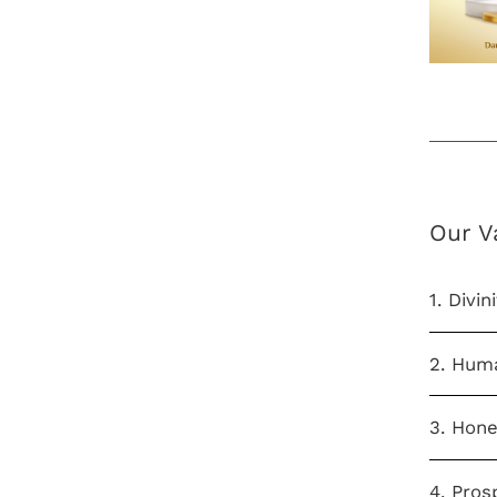
Our V
1. Divin
2. Hum
3. Hone
4. Pros