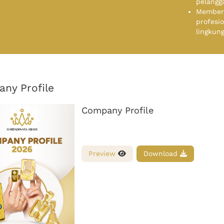
pelangg
Memberi
profesi
lingkun
ny Profile
Company Profile
Preview
Download