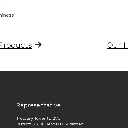
hiness
Products
Our H
Representative
Treasury Tower lt. 21A,
District 8 - Jl. Jenderal Sudirman