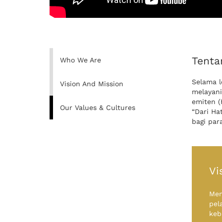
Tenta
Who We Are
Selama l
Vision And Mission
melayani
emiten (
Our Values & Cultures
“Dari Ha
bagi par
Vi
Men
pel
keb