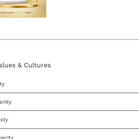
alues & Cultures
ity
anity
sty
perity