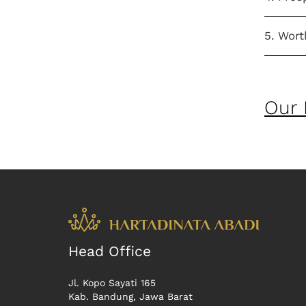
5. Wort
Our 
Head Office
Jl. Kopo Sayati 165
Kab. Bandung, Jawa Barat